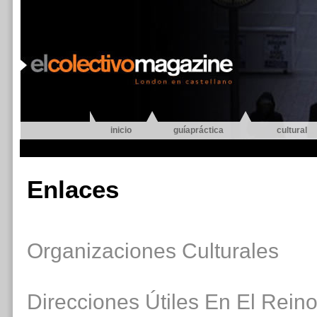
inicio
guíapráctica
cultural
Enlaces
Organizaciones Culturales
Direcciones Útiles En El Rein