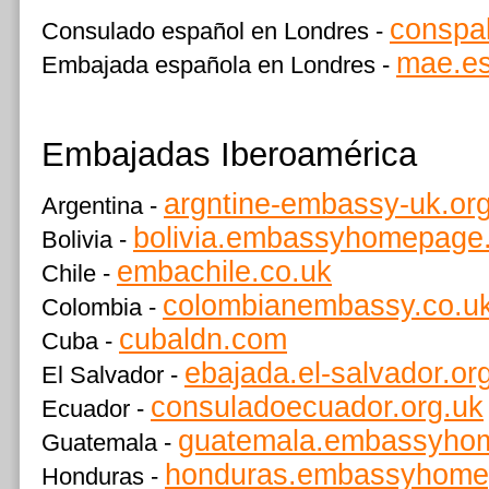
conspa
Consulado español en Londres -
mae.e
Embajada española en Londres -
Embajadas Iberoamérica
argntine-embassy-uk.or
Argentina -
bolivia.embassyhomepage
Bolivia -
embachile.co.uk
Chile -
colombianembassy.co.u
Colombia -
cubaldn.com
Cuba -
ebajada.el-salvador.or
El Salvador -
consuladoecuador.org.uk
Ecuador -
guatemala.embassyho
Guatemala -
honduras.embassyhom
Honduras -