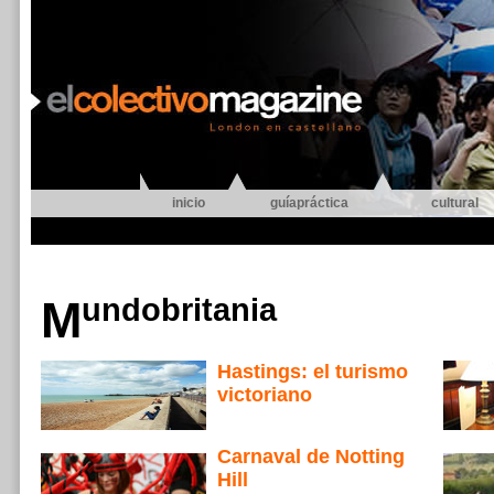
inicio
guíapráctica
cultural
Mundobritania
Hastings: el turismo
victoriano
Carnaval de Notting
Hill