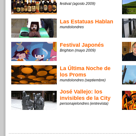
festival (agosto 2009)
Las Estatuas Hablan
mundolondres
Festival Japonés
Brighton (mayo 2009)
La Última Noche de
los Proms
mundolondres (septiembre)
José Vallejo: los
invisibles de la City
personajelondres (entrevista)