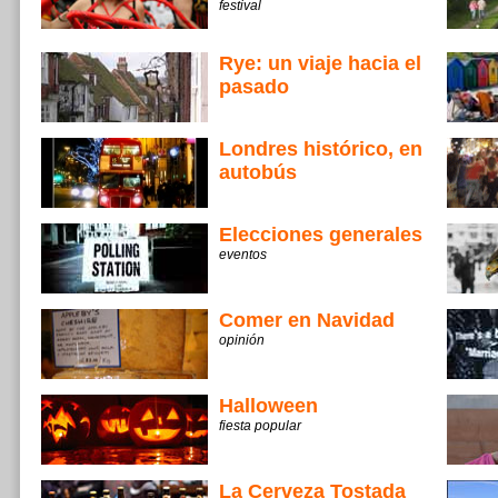
festival
Rye: un viaje hacia el
pasado
Londres histórico, en
autobús
Elecciones generales
eventos
Comer en Navidad
opinión
Halloween
fiesta popular
La Cerveza Tostada