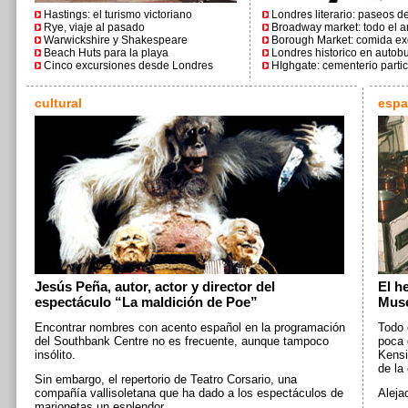
Hastings: el turismo victoriano
Londres literario: paseos d
Rye, viaje al pasado
Broadway market: todo el 
Warwickshire y Shakespeare
Borough Market: comida ex
Beach Huts para la playa
Londres historico en autob
Cinco excursiones desde Londres
HIghgate: cementerio partic
cultural
espa
Jesús Peña, autor, actor y director del
El h
espectáculo “La maldición de Poe”
Mus
Encontrar nombres con acento español en la programación
Todo 
del Southbank Centre no es frecuente, aunque tampoco
poca 
insólito.
Kensi
de la
Sin embargo, el repertorio de Teatro Corsario, una
compañía vallisoletana que ha dado a los espectáculos de
Alej
marionetas un esplendor…