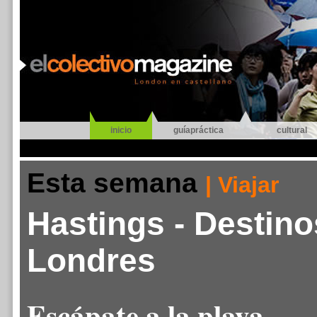
inicio
guíapráctica
cultural
Esta semana
| Viajar
Hastings - Destin
Londres
Escápate a la playa